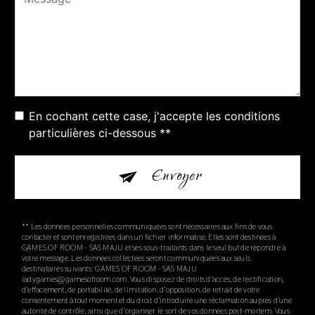
En cochant cette case, j'accepte les conditions
particulières ci-dessous **
Envoyer
** Les données personnelles communiquées sont nécessaires aux fins de vous
contacter et sont enregistrées dans un fichier informatisé. Elles sont destinées à
GAMES OF ROOM - SAS MAJU et ses sous-traitants dans le seul but de répondre à
votre message. Les données collectées seront communiquées aux seuls
destinataires suivants: GAMES OF ROOM - SAS MAJU
ladygames@gamesofroom.com. Vous disposez de droits d’accès, de rectification,
d’effacement, de portabilité, de limitation, d’opposition, de retrait de votre
consentement à tout moment et du droit d’introduire une réclamation auprès d’une
autorité de contrôle, ainsi que d’organiser le sort de vos données post-mortem. Vous