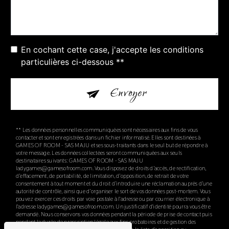
En cochant cette case, j'accepte les conditions
particulières ci-dessous **
Envoyer
** Les données personnelles communiquées sont nécessaires aux fins de vous
contacter et sont enregistrées dans un fichier informatisé. Elles sont destinées à
GAMES OF ROOM - SAS MAJU et ses sous-traitants dans le seul but de répondre à
votre message. Les données collectées seront communiquées aux seuls
destinataires suivants: GAMES OF ROOM - SAS MAJU
ladygames@gamesofroom.com. Vous disposez de droits d’accès, de rectification,
d’effacement, de portabilité, de limitation, d’opposition, de retrait de votre
consentement à tout moment et du droit d’introduire une réclamation auprès d’une
autorité de contrôle, ainsi que d’organiser le sort de vos données post-mortem. Vous
pouvez exercer ces droits par voie postale à l'adresse ou par courrier électronique à
l'adresse ladygames@gamesofroom.com. Un justificatif d'identité pourra vous être
demandé. Nous conservons vos données pendant la période de prise de contact puis
pendant la durée de prescription légale aux fins probatoires et de gestion des