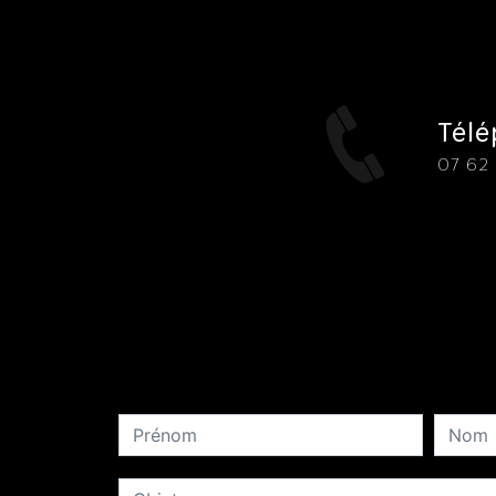
Tél
07 62