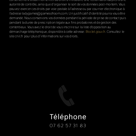
autorité de contrôle, ainsi que d’organiser le sort de vos données post-mortem. Vous
pouvez exercer ces droits par voie postale à l'adresse ou par courrier électronique à
l'adresse ladygames@gamesofroom.com. Un justificatif d'identité pourra vous être
demandé. Nous conservons vos données pendant la période de prise de contact puis
pendant la durée de prescription légale aux fins probatoires et de gestion des
contentieux. Vous avez le droit de vous inscrire sur la liste d'opposition au
démarchage téléphonique, disponible à cette adresse:
Bloctel.gouv.fr
. Consultez le
site cnil.fr pour plus d’informations sur vos droits.
Téléphone
07 62 57 31 83