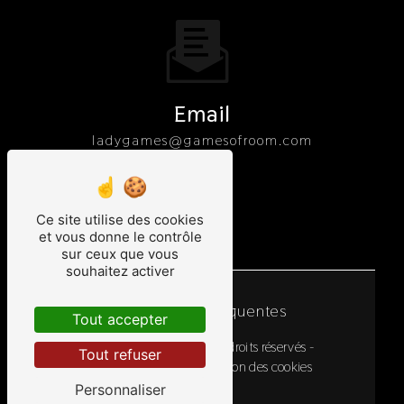
Email
ladygames@gamesofroom.com
Ce site utilise des cookies
et vous donne le contrôle
sur ceux que vous
souhaitez activer
Recherches fréquentes
Tout accepter
©
Vistalid
- 2026 - Tous droits réservés -
Tout refuser
Mentions légales
-
Gestion des cookies
Personnaliser