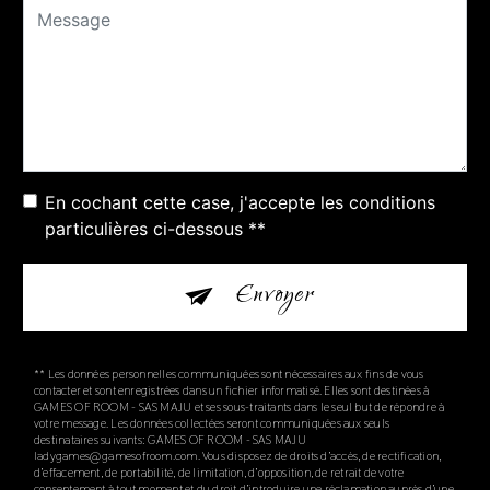
En cochant cette case, j'accepte les conditions
particulières ci-dessous **
Envoyer
** Les données personnelles communiquées sont nécessaires aux fins de vous
contacter et sont enregistrées dans un fichier informatisé. Elles sont destinées à
GAMES OF ROOM - SAS MAJU et ses sous-traitants dans le seul but de répondre à
votre message. Les données collectées seront communiquées aux seuls
destinataires suivants: GAMES OF ROOM - SAS MAJU
ladygames@gamesofroom.com. Vous disposez de droits d’accès, de rectification,
d’effacement, de portabilité, de limitation, d’opposition, de retrait de votre
consentement à tout moment et du droit d’introduire une réclamation auprès d’une