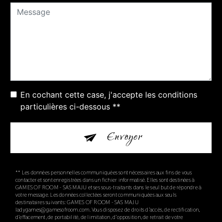
En cochant cette case, j'accepte les conditions
particulières ci-dessous **
Envoyer
** Les données personnelles communiquées sont nécessaires aux fins de vous
contacter et sont enregistrées dans un fichier informatisé. Elles sont destinées à
GAMES OF ROOM - SAS MAJU et ses sous-traitants dans le seul but de répondre à
votre message. Les données collectées seront communiquées aux seuls
destinataires suivants: GAMES OF ROOM - SAS MAJU
ladygames@gamesofroom.com. Vous disposez de droits d’accès, de rectification,
d’effacement, de portabilité, de limitation, d’opposition, de retrait de votre