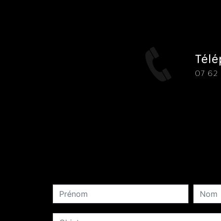
Tél
07 62