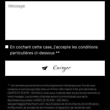
En cochant cette case, j'accepte les conditions
particulières ci-dessous **
Envoyer
** Les données personnelles communiquées sont nécessaires aux fins de vous
contacter et sont enregistrées dans un fichier informatisé. Elles sont destinées à
GAMES OF ROOM - SAS MAJU et ses sous-traitants dans le seul but de répondre à
votre message. Les données collectées seront communiquées aux seuls
destinataires suivants: GAMES OF ROOM - SAS MAJU
ladygames@gamesofroom.com. Vous disposez de droits d’accès, de rectification,
d’effacement, de portabilité, de limitation, d’opposition, de retrait de votre